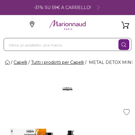
-31% SU 59€ A CARRELLO!
Capelli
Tutti i prodotti per Capelli
METAL DETOX MINI TR