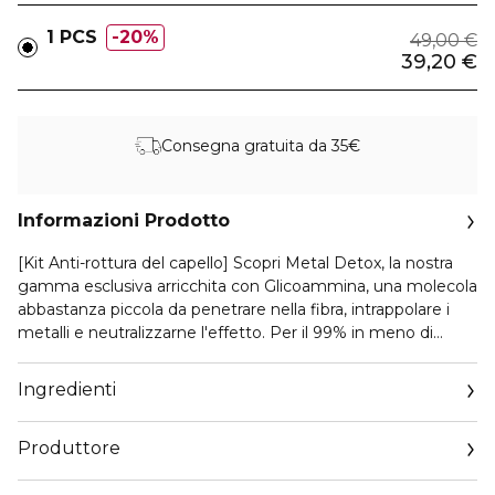
1 PCS
20%
49,00 €
39,20 €
Consegna gratuita da 35€
Informazioni Prodotto
[Kit Anti-rottura del capello] Scopri Metal Detox, la nostra
gamma esclusiva arricchita con Glicoammina, una molecola
abbastanza piccola da penetrare nella fibra, intrappolare i
metalli e neutralizzarne l'effetto. Per il 99% in meno di
rottura del capello.* Routine professionale Metal Detox in 2
step: 1. Shampoo che neutralizza e cattura le particelle di
Ingredienti
metallo. 2. Maschera che avvolge la fibra e idrata. 3.Olio
leggero che protegge il capello. [SCOPERTA SCIENTIFICA]
Produttore
Lavaggio dopo lavaggio, le particelle metalliche, presenti
nell'acqua, come il rame, possono penetrare nelle fibre dei
Email