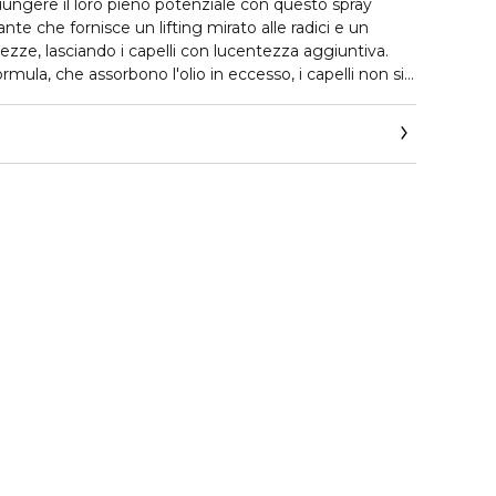
aggiungere il loro pieno potenziale con questo spray
nte che fornisce un lifting mirato alle radici e un
ezze, lasciando i capelli con lucentezza aggiuntiva.
ormula, che assorbono l'olio in eccesso, i capelli non si
, andando a risultare sporchi.
 e stile che dura tutto il giorno
aturale
raturo alle radici
e e vaporositá ai capelli fini
me* (*Vs. non trattato)
no a 450°F/232°C