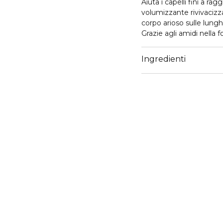
Aiuta i capelli fini a r
volumizzante rivivacizza
corpo arioso sulle lungh
Grazie agli amidi nella f
appiantiscono nel tempo
-Fornisce tenuta leggera
Ingredienti
-Aggiunge lucentezza n
-Crea un sollevamento du
-Aggiunge volume natural
- Fornisce il 2X del volu
-Protegge dal calore fi