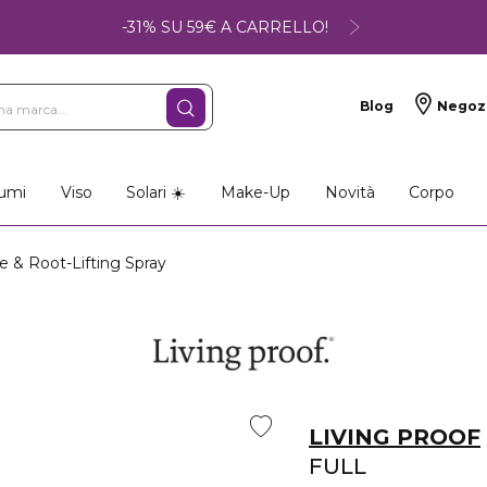
-31% SU 59€ A CARRELLO!
Blog
Negoz
umi
Viso
Solari ☀️
Make-Up
Novità
Corpo
 & Root-Lifting Spray
LIVING PROOF
FULL