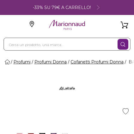
-33% SU 79€ A CARRELLO!
Profumi
Profumi Donna
Cofanetti Profumi Donna
BA