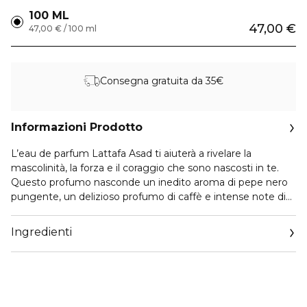
100 ML
47,00 €
47,00 € / 100 ml
Consegna gratuita da 35€
Informazioni Prodotto
L’eau de parfum Lattafa Asad ti aiuterà a rivelare la
mascolinità, la forza e il coraggio che sono nascosti in te.
Questo profumo nasconde un inedito aroma di pepe nero
pungente, un delizioso profumo di caffè e intense note di
tabacco e sottolineerà perfettamente la tua personalità in
qualsiasi momento della giornata.
Ingredienti