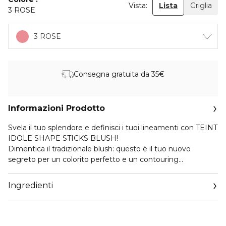
Vista:
Lista
Griglia
3 ROSE
3 ROSE
Consegna gratuita da 35€
Informazioni Prodotto
Svela il tuo splendore e definisci i tuoi lineamenti con TEINT
IDOLE SHAPE STICKS BLUSH!
Dimentica il tradizionale blush: questo è il tuo nuovo
segreto per un colorito perfetto e un contouring
impeccabile. Il nostro stick rivoluzionario va oltre il semplice
colore, permettendoti di scolpire e valorizzare le tue
Ingredienti
guance con una precisione sorprendente.
Lasciati conquistare dai pigmenti cremosi che scivolano
senza sforzo sulla pelle, definendo ogni contorno del tuo
viso con un tocco di colore naturale e vibrante. La sua