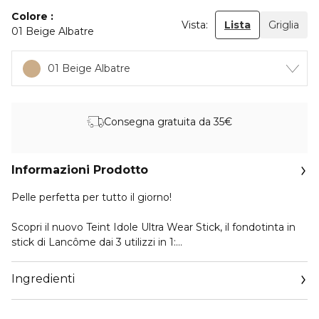
Colore
Vista:
Lista
Griglia
01 Beige Albatre
01 Beige Albatre
Consegna gratuita da 35€
Informazioni Prodotto
Pelle perfetta per tutto il giorno!
Scopri il nuovo Teint Idole Ultra Wear Stick, il fondotinta in
stick di Lancôme dai 3 utilizzi in 1:
•Fondotinta: ottieni un effetto seconda pelle
Ingredienti
•Correttore: agisci in maniera mirata per coprire le
imperfezioni
•Contouring: metti in evidenza o definisci i contorni del tuo