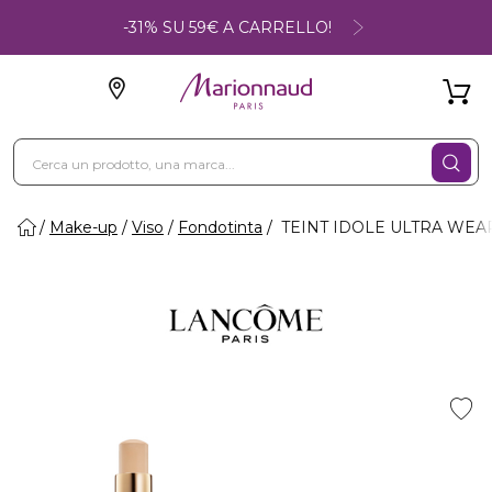
-31% SU 59€ A CARRELLO!
Make-up
Viso
Fondotinta
TEINT IDOLE ULTRA WEAR -