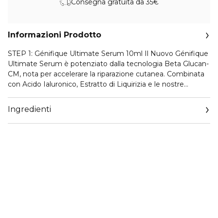
Consegna gratuita da 35€
Informazioni Prodotto
STEP 1: Génifique Ultimate Serum 10ml Il Nuovo Génifique
Ultimate Serum è potenziato dalla tecnologia Beta Glucan-
CM, nota per accelerare la riparazione cutanea. Combinata
con Acido Ialuronico, Estratto di Liquirizia e le nostre
iconiche frazioni pre-& probiotiche, questa formula offre la
soluzione di riparazione definitiva, mirando alla comparsa di
Ingredienti
rossori, linee sottili e a una pelle più levigata. Risultati
eccezionali sulla qualità generale della pelle, riparazione
della barriera cutanea e primi segni dell'invecchiamento:
-28% linee sottili*, +22% levigatezza*, -33% rossori** *Studio
clinico, 50 donne, 8 settimane *Studio clinico, 75 donne, 8
settimane*
STEP 2: Rénergie Eye Cream 5ml L'anti-età ad alte
prestazioni di Rénergie, formulata per la pelle delicata del
contorno occhi. Una concentrazione unica di Acido
Ialuronico di nuova generazione, selezionato per la sua