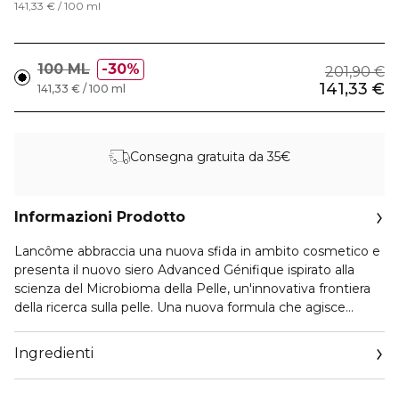
141,33 € / 100 ml
100 ML
30%
201,90 €
141,33 €
141,33 € / 100 ml
Consegna gratuita da 35€
Informazioni Prodotto
Lancôme abbraccia una nuova sfida in ambito cosmetico e
presenta il nuovo siero Advanced Génifique ispirato alla
scienza del Microbioma della Pelle, un'innovativa frontiera
della ricerca sulla pelle. Una nuova formula che agisce
accelerando il recupero della pelle, per una pelle più forte e
che appare più giovane.
Ingredienti
Scopri la forza che hai dentro la tua pelle.