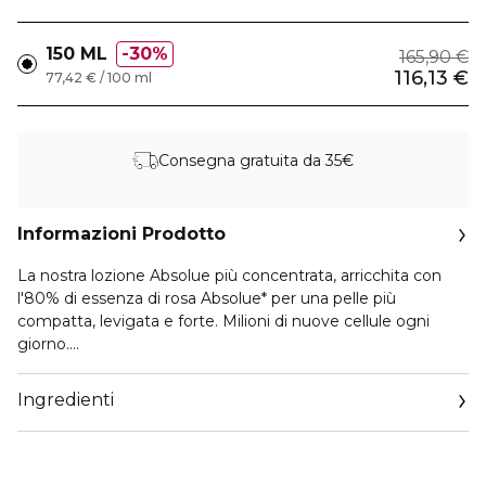
150 ML
30%
165,90 €
116,13 €
77,42 € / 100 ml
Consegna gratuita da 35€
Informazioni Prodotto
La nostra lozione Absolue più concentrata, arricchita con
l'80% di essenza di rosa Absolue* per una pelle più
compatta, levigata e forte. Milioni di nuove cellule ogni
giorno.
*Composto da estratto di rosa perpetua, oli essenziali e
acqua di rose.
Ingredienti
+23% pelle più forte*
Il 90% sente la pelle più levigata**
Il 77% sente la pelle più compatta**
*Test strumentale, 24 donne, 1 ora.