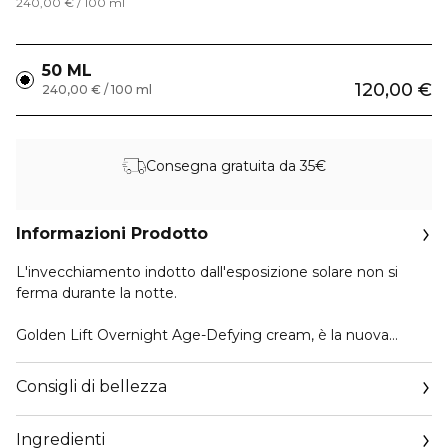
240,00 € / 100 ml
50 ML
120,00 €
240,00 € / 100 ml
Consegna gratuita da 35€
Informazioni Prodotto
L'invecchiamento indotto dall'esposizione solare non si
ferma durante la notte.
Golden Lift Overnight Age-Defying cream, è la nuova
innovazione all’avanguardia che inverte visibilmente i segni
del fotoinvecchiamento e lo fa mentre dormi.
Consigli di bellezza
Un formula avanzata e brevettata, caratterizzata dalla
Ingredienti
potente combinazione di [Retinolo e Retinale] con una