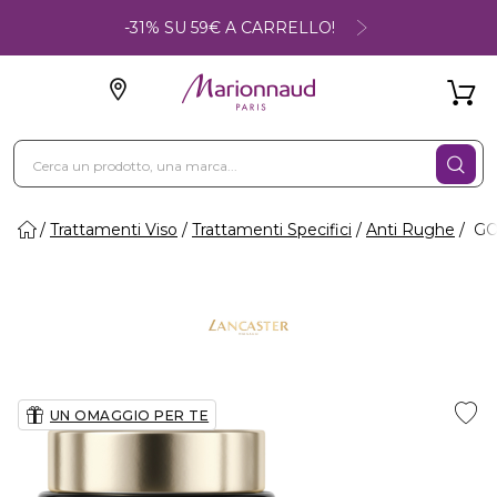
-31% SU 59€ A CARRELLO!
Trattamenti Viso
Trattamenti Specifici
Anti Rughe
GOL
UN OMAGGIO PER TE