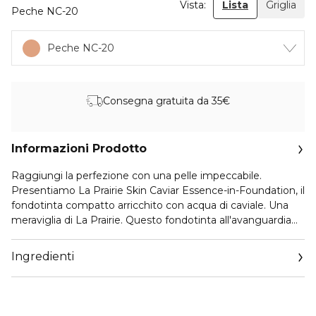
Vista:
Lista
Griglia
Peche NC-20
Peche NC-20
Consegna gratuita da 35€
Informazioni Prodotto
Raggiungi la perfezione con una pelle impeccabile.
Presentiamo La Prairie Skin Caviar Essence-in-Foundation, il
fondotinta compatto arricchito con acqua di caviale. Una
meraviglia di La Prairie. Questo fondotinta all'avanguardia
combina acqua di caviale, Exclusive Cellular Complex,
pigmenti avanzati e SPF 25 per un'emulsione fluida e
Ingredienti
idratante che migliora, leviga e protegge in un unico gesto.
Scopri l'eleganza e l'innovazione con un design ricaricabile
che protegge la formulazione dalla luce e dall'aria. Applicalo
facilmente grazie al sistema di diffusione a rete per una