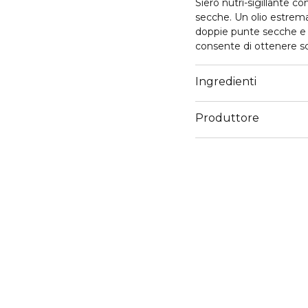
Siero nutri-sigillante 
secche. Un olio estrem
doppie punte secche e d
consente di ottenere sc
attivi nutritivi per con
l’elettrostaticità e l'ef
Ingredienti
combattere la secchezz
2 volte in meno di dopp
Produttore
siero per doppie punte)
Email
servizioconsumatoriker