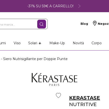
-31% SU 59€ A CARRELLO!
Blog
Negoz
umi
Viso
Solari ☀️
Make-Up
Novità
Corpo
 Siero Nutrisigillante per Doppie Punte
KERASTASE
NUTRITIVE