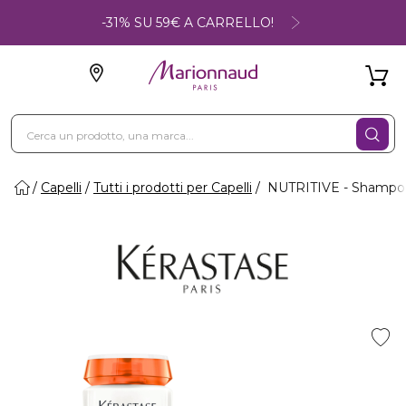
-31% SU 59€ A CARRELLO!
Capelli
Tutti i prodotti per Capelli
NUTRITIVE - Shampoo