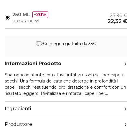
250 ML
20%
27,90 €
22,32 €
8,93 € / 100 ml
Consegna gratuita da 35€
Informazioni Prodotto
Shampoo idratante con attivi nutritivi essenziali per capelli
secchi. Una formula delicata che deterge in profondità i
capelli secchi restituendo loro idratazione e comfort con un
risultato leggero. Rivitalizza e rinforza i capelli per
combattere la disidratazione e ripristina lo spessore e la
lucentezza migliorando e ammorbidendo i capelli.
Ingredienti
+81% di nutrizione immediata e 72h di nutrizione* (*Test
strumentale dopo l'applicazione del Bain Satin).
Produttore