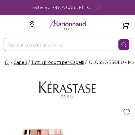
-33% SU 79€ A CARRELLO!
Capelli
Tutti i prodotti per Capelli
GLOSS ABSOLU - Mas