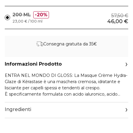
200 ML
20%
57,50 €
46,00 €
23,00 € / 100 ml
Consegna gratuita da 35€
Informazioni Prodotto
ENTRA NEL MONDO DI GLOSS: La Masque Crème Hydra-
Glaze di Kérastase è una maschera cremosa, idratante e
lisciante per capelli spessi e tendenti al crespo.
È specificamente formulata con acido ialuronico, acido
glicolico e olio di rosa canina per nutrire intensamente i
capelli e per ottenere capelli da sogno, lucenti e setosi.
Ingredienti
Ammorbidisce istantaneamente i capelli. Fino a 4 giorni di
effetto anti-crespo* Fino a 4 giorni di capelli lucenti, effetto
gloss*
Con la sua texture cremosa, ricca e levigante, dona