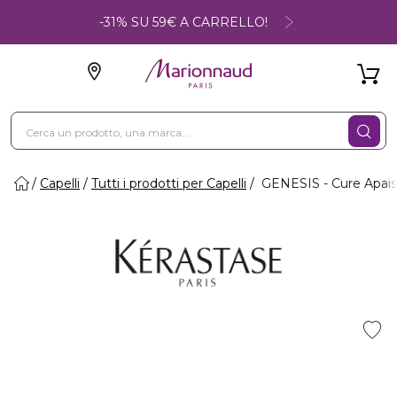
-31% SU 59€ A CARRELLO!
Capelli
Tutti i prodotti per Capelli
GENESIS - Cure Apai