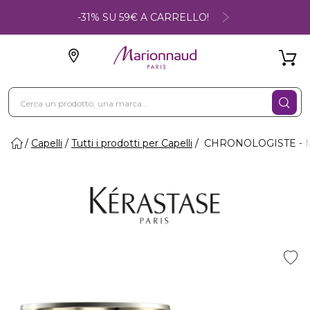
-31% SU 59€ A CARRELLO!
Capelli
Tutti i prodotti per Capelli
CHRONOLOGISTE - 