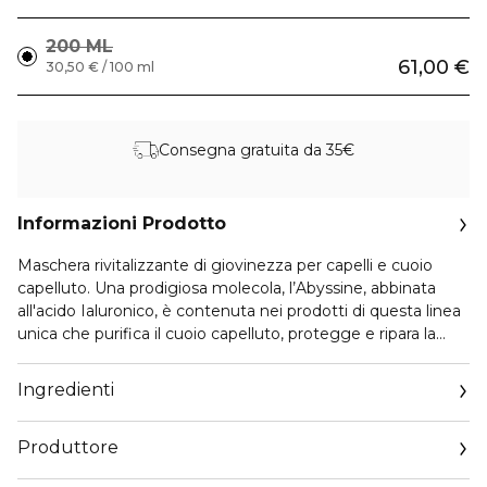
200 ML
61,00 €
30,50 € / 100 ml
Consegna gratuita da 35€
Informazioni Prodotto
Maschera rivitalizzante di giovinezza per capelli e cuoio
capelluto. Una prodigiosa molecola, l’Abyssine, abbinata
all'acido Ialuronico, è contenuta nei prodotti di questa linea
unica che purifica il cuoio capelluto, protegge e ripara la
fibra capillare. Rigenera cute e fibra per capelli
apparentemente non toccati dal tempo.
Ingredienti
Produttore