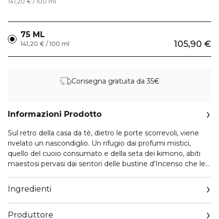
141,20 € / 100 ml
75 ML
105,90 €
141,20 € / 100 ml
Consegna gratuita da 35€
Informazioni Prodotto
Sul retro della casa da tè, dietro le porte scorrevoli, viene
rivelato un nascondiglio. Un rifugio dai profumi mistici,
quello del cuoio consumato e della seta dei kimono, abiti
maestosi pervasi dai sentori delle bustine d'Incenso che le
geishe lasciano scivolare nell'incavo delle maniche per
profumarsi. Interpretazione radiosa di questo rifugio di
Ingredienti
tessuti, l'Eau de Parfum Encens Lumière, associa alla
perfezione le note affumicate dell'Incenso alla dolcezza dei
Produttore
petali dei fiori di Fresia e Zafferano.