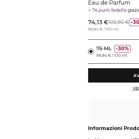
Eau de Parfum
74 punti fedeltà
grazi
74,13 €
105,90 €
3
98,84 € / 100 ml
75 ML
30%
98,84 € / 100 ml
Informazioni Prod