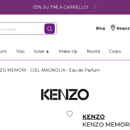
-33% SU 79€ A CARRELLO!
Blog
Negoz
umi
Viso
Solari ☀️
Make-Up
Novità
Corpo
O MEMORI - CIEL MAGNOLIA - Eau de Parfum
KENZO
KENZO MEMORI 