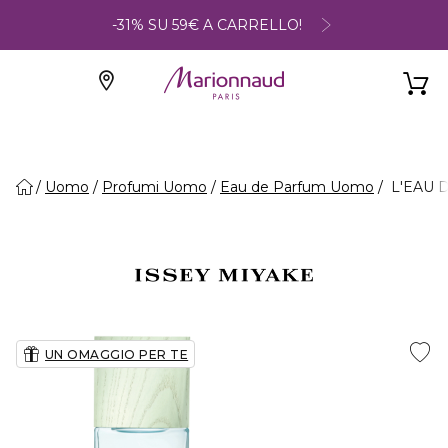
-31% SU 59€ A CARRELLO!
Uomo
Profumi Uomo
Eau de Parfum Uomo
L'EAU D
UN OMAGGIO PER TE