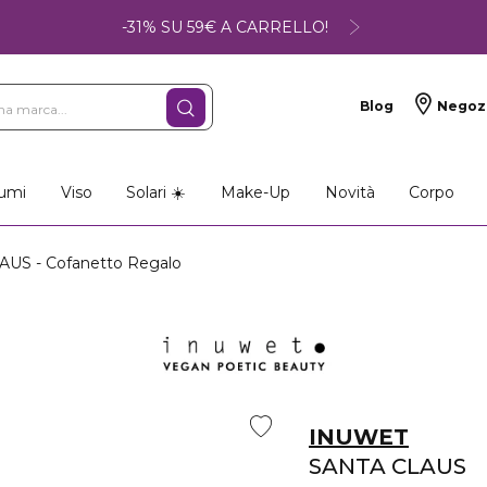
-31% SU 59€ A CARRELLO!
Blog
Negoz
umi
Viso
Solari ☀️
Make-Up
Novità
Corpo
US - Cofanetto Regalo
INUWET
SANTA CLAUS