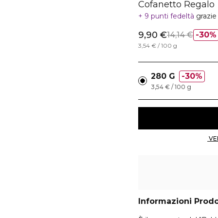
Cofanetto Regalo
9 punti fedeltà
grazie
9,90 €
14,14 €
30%
3,54 € / 100 g
280 G
30%
3,54 € / 100 g
Informazioni Prod