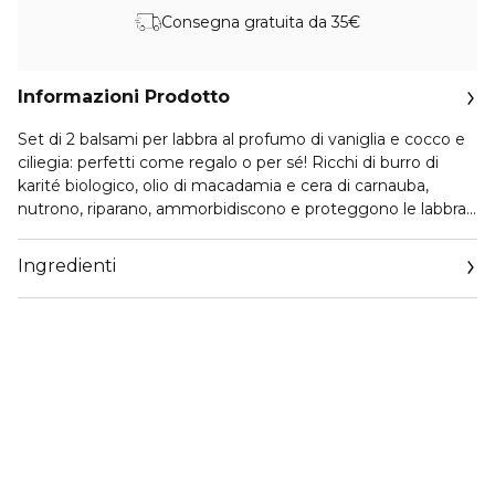
Consegna gratuita da 35€
Informazioni Prodotto
Set di 2 balsami per labbra al profumo di vaniglia e cocco e
ciliegia: perfetti come regalo o per sé! Ricchi di burro di
karité biologico, olio di macadamia e cera di carnauba,
nutrono, riparano, ammorbidiscono e proteggono le labbra.
Fino al 95,1% di ingredienti di origine naturale
Vegan e Made in France.
Ingredienti
A partire dai 3 anni.
Dermatologicamente testato.