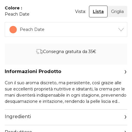
Colore
Vista:
Lista
Griglia
Peach Date
Peach Date
Consegna gratuita da 35€
Informazioni Prodotto
Con il suo aroma discreto, ma persistente, così grazie alle
sue eccellenti proprietà nutritive e idratanti, la crema per le
mani diventerà indispensabile in ogni stagione, prevenendo
desquamazione e irritazione, rendendo la pelle liscia ed
elastica e proteggendola dagli influssi ambientali aggressivi.
Composizione:
Ingredienti
Burro di karitè: nutre e idrata la pelle in profondità, leviga e
ammorbidisce, rafforza il turgore, rallenta l'invecchiamento