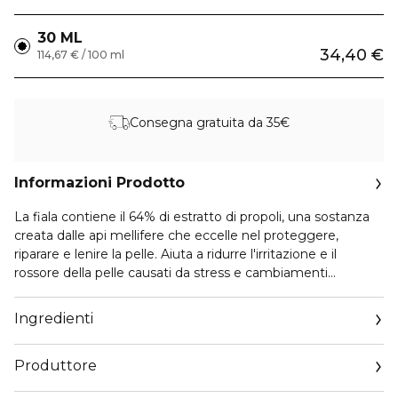
30 ML
34,40 €
114,67 € / 100 ml
Consegna gratuita da 35€
Informazioni Prodotto
La fiala contiene il 64% di estratto di propoli, una sostanza
creata dalle api mellifere che eccelle nel proteggere,
riparare e lenire la pelle. Aiuta a ridurre l'irritazione e il
rossore della pelle causati da stress e cambiamenti
ambientali esterni. La fiala ricca di antiossidanti ripristina la
vitalità della pelle sensibile e mantiene la carnagione più
Ingredienti
sana e ben nutrita.
Indicazioni: Dopo la detersione e la tonificazione,
Produttore
aggiungere la quantità appropriata alle mani e tamponare
su viso e collo fino a completo assorbimento. Applica poi