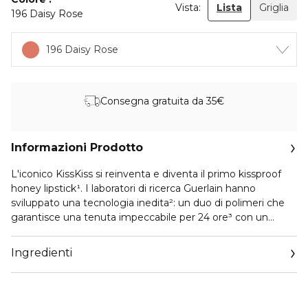
Vista:
Lista
Griglia
196 Daisy Rose
196 Daisy Rose
Consegna gratuita da 35€
Informazioni Prodotto
L'iconico KissKiss si reinventa e diventa il primo kissproof
honey lipstick¹. I laboratori di ricerca Guerlain hanno
sviluppato una tecnologia inedita²: un duo di polimeri che
garantisce una tenuta impeccabile per 24 ore³ con un
transfer minimo. Disponibile in 20 shades dal finish blur
matte, la sua texture leggera regala un comfort a lunga
Ingredienti
durata.
KissKiss deve la sua formula trattamento agli ingredienti
provenienti dall'alveare: il Miele⁴ contribuisce a idratare le