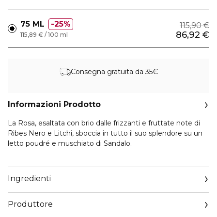
75 ML
25%
115,90 €
86,92 €
115,89 € / 100 ml
Consegna gratuita da 35€
Informazioni Prodotto
La Rosa, esaltata con brio dalle frizzanti e fruttate note di
Ribes Nero e Litchi, sboccia in tutto il suo splendore su un
letto poudré e muschiato di Sandalo.
Crea il tuo sillage unico abbinando Rosa Rossa a:
Bergamote Calabria, Pera Granita, Mandarine Basilic,
Ingredienti
Granada Salvia o Flora Salvaggia. Crea la tua personale firma
olfattiva scegliendo tra gli abbinamenti consigliati e lasciati
Produttore
avvolgere dalle note profumate delle due Aqua Allegoria
selezionate, applicandole in quantità uguali.