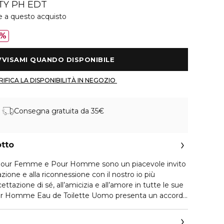
TY PH EDT
e a questo acquisto
0%
 AVVISAMI QUANDO DISPONIBILE 
 VERIFICA LA DISPONIBILITÀ IN NEGOZIO 
Consegna gratuita da 35€
otto
y Pour Femme e Pour Homme sono un piacevole invito
eazione e alla riconnessione con il nostro io più
ettazione di sé, all’amicizia e all’amore in tutte le sue
our Homme Eau de Toilette Uomo presenta un accordo
spira una nuova interpretazione tra sensualità e vera