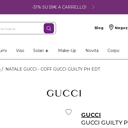
-31% SU 59€ A CARRELLO!
Blog
Negoz
umi
Viso
Solari ☀️
Make-Up
Novità
Corpo
o
NATALE GUCCI - COFF GUCCI GUILTY PH EDT
GUCCI
GUCCI GUILTY