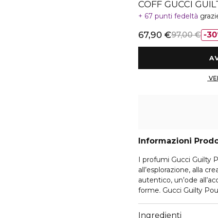
COFF GUCCI GUIL
67 punti fedeltà
grazi
67,90 €
97,00 €
3
Informazioni Prod
I profumi Gucci Guilt
all’esplorazione, alla cr
autentico, un’ode all’acc
forme. Gucci Guilty P
fougère aromatico che i
autenticità.
Ingredienti