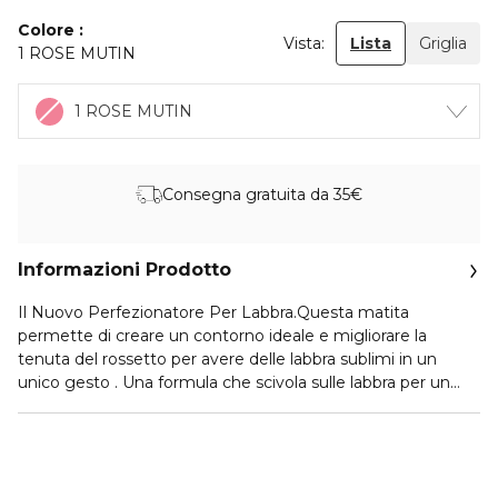
Colore
Vista:
Lista
Griglia
1 ROSE MUTIN
1 ROSE MUTIN
Consegna gratuita da 35€
Informazioni Prodotto
Il Nuovo Perfezionatore Per Labbra.Questa matita
permette di creare un contorno ideale e migliorare la
tenuta del rossetto per avere delle labbra sublimi in un
unico gesto . Una formula che scivola sulle labbra per un
'applicazione facile e una definizione ideale del contorno
delle labbra. Lunga tenuta e resistente all'acqua, garantisce
zero errori make up. La nuova gamma è composta da dieci
colori e una tonalità universale per adattarsi a tutte le