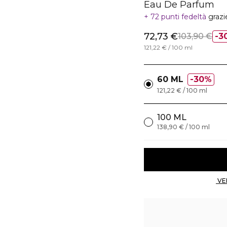
Eau De Parfum
72 punti fedeltà
grazi
72,73 €
103,90 €
3
121,22 € / 100 ml
60 ML
30%
121,22 € / 100 ml
100 ML
138,90 € / 100 ml