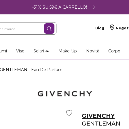
-31% SU 59€ A CARRELLO!
Blog
Negoz
umi
Viso
Solari ☀️
Make-Up
Novità
Corpo
GENTLEMAN - Eau De Parfum
GIVENCHY
GENTLEMAN