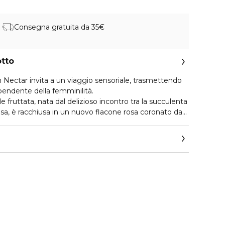
Consegna gratuita da 35€
otto
ectar invita a un viaggio sensoriale, trasmettendo
ipendente della femminilità.
e fruttata, nata dal delizioso incontro tra la succulenta
osa, è racchiusa in un nuovo flacone rosa coronato da
 traslucido.
n un'esplosione di freschezza, un succoso accordo di
omatico accordo di Rabarbaro. Queste note fruttate si
e di Bergamotto e l'accattivante Fiore d'Arancio,
ensa e tonificante. Nel cuore, un bouquet floreale
re cremoso di Assoluta di Tuberosa. Una miscela di
gno di cedro esalta l'infuso di Vaniglia Bourbon,
e, e l'effetto seconda pelle dei muschi bianchi.