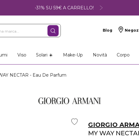
-31% SU 59€ A CARRELLO!
Blog
Negoz
umi
Viso
Solari ☀️
Make-Up
Novità
Corpo
AY NECTAR - Eau De Parfum
GIORGIO ARMA
MY WAY NECTA