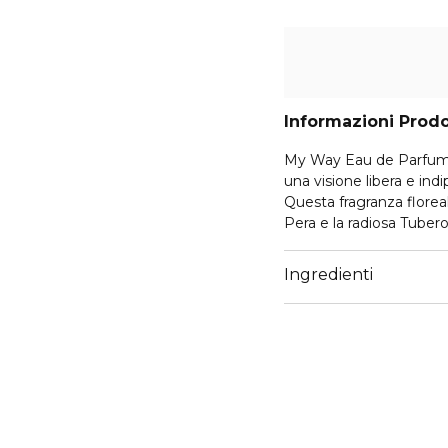
Informazioni Prod
My Way Eau de Parfum N
una visione libera e ind
Questa fragranza floreal
Pera e la radiosa Tuber
un tappo talismano rosa
La fragranza si apre co
Ingredienti
Pera e un vibrante e ar
armonizzano con il cuor
creando una miscela int
bianco che svela un cuo
legni bianchi e caldo le
sensualmente confortant
I AM WHAT I LIVE.