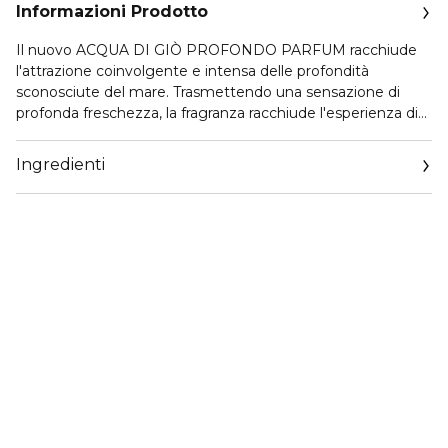
Informazioni Prodotto
Il nuovo ACQUA DI GIÒ PROFONDO PARFUM racchiude
l'attrazione coinvolgente e intensa delle profondità
sconosciute del mare. Trasmettendo una sensazione di
profonda freschezza, la fragranza racchiude l'esperienza di
essere immersi nei misteri dell'oceano.
Ingredienti
Il succo accattivante della fragranza evoca una
sfaccettatura densa, resinosa e minerale di ACQUA DI GIÒ.
Realizzate intorno a note di bergamotto, all'assoluta
balsamica del cisto e alla ricchezza dell'elicriso (il fiore
immortale), queste note conferiscono ad ACQUA DI GIÒ
PROFONDO PARFUM profondità e intensità.
Evocando l'infinità dell'oceano, la fragranza è presentata in
un flacone di colore blu profondo, con una tonalità che va
dal blu più intenso nella parte superiore al turchese
traslucido nella parte inferiore. Il flacone è progettato con
un elegante tappo blu metallizzato, con un accento
d'argento sul collo.