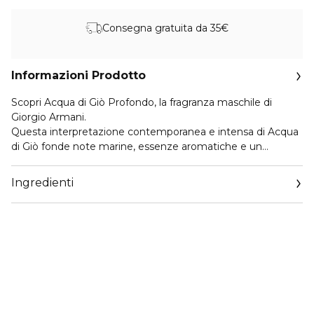
Consegna gratuita da 35€
Informazioni Prodotto
Scopri Acqua di Giò Profondo, la fragranza maschile di
Giorgio Armani.
Questa interpretazione contemporanea e intensa di Acqua
di Giò fonde note marine, essenze aromatiche e un
accordo marino legnoso per riportare la fragranza alle sue
origini: il mare.
Ingredienti
Come dopo un tuffo nell’intenso blu del mare, i sensi sono
risvegliati dal mandarino verde e dal bergamotto e le
iconiche note marine di Acqua di Giò conferiscono un tocco
profondamente acquatico e quasi ghiacciato. Mentre le
bolle di ossigeno salgono in superficie, rosmarino, lavanda,
cipresso e assoluta di lentisco si fondono al cuore. Infine, le
note legnose del patchouli e avvolgenti del muschio
incontrano il tocco salino dell’accordo ambrato minerale
della base, dando vita a una fragranza dalla mascolinità