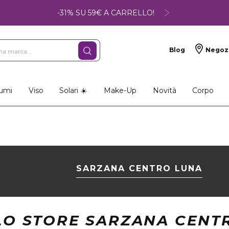
-31% SU 59€ A CARRELLO!
Blog
Negoz
umi
Viso
Solari ☀️
Make-Up
Novità
Corpo
SARZANA CENTRO LUNA
LO STORE SARZANA CENT