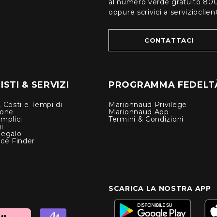
al numero verde gratuito 80
oppure scrivici a serviziocli
CONTATTACI
STI & SERVIZI
PROGRAMMA FEDELT
 Costi e Tempi di
Marionnaud Privilege
ione
Marionnaud App
mplici
Termini & Condizioni
i
Regalo
nce Finder
SCARICA LA NOSTRA APP