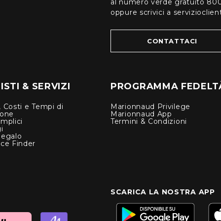
al numero verde gratuito 80
oppure scrivici a serviziocli
CONTATTACI
STI & SERVIZI
PROGRAMMA FEDELT
 Costi e Tempi di
Marionnaud Privilege
ione
Marionnaud App
mplici
Termini & Condizioni
i
Regalo
nce Finder
SCARICA LA NOSTRA APP