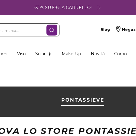
-31% SU 59€ A CARRELLO!
Blog
Negoz
umi
Viso
Solari ☀️
Make-Up
Novità
Corpo
PONTASSIEVE
OVA LO STORE PONTASSI