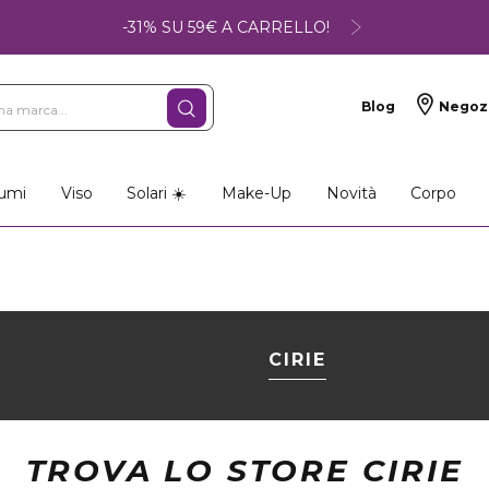
-31% SU 59€ A CARRELLO!
Blog
Negoz
umi
Viso
Solari ☀️
Make-Up
Novità
Corpo
CIRIE
TROVA LO STORE CIRIE