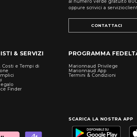
al numero verde gratuito 80
oppure scrivici a serviziocli
CONTATTACI
STI & SERVIZI
PROGRAMMA FEDELT
 Costi e Tempi di
Marionnaud Privilege
ione
Marionnaud App
mplici
Termini & Condizioni
i
Regalo
nce Finder
SCARICA LA NOSTRA APP