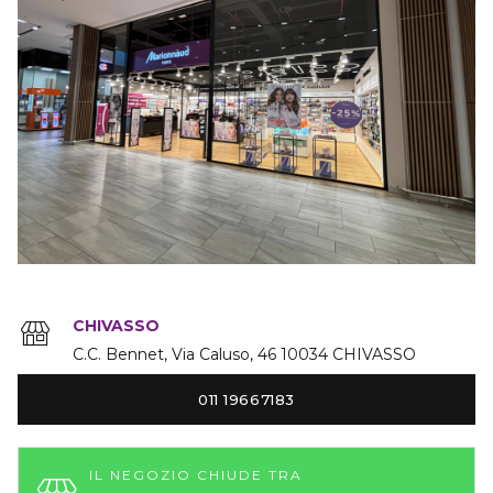
CHIVASSO
C.C. Bennet, Via Caluso
46
10034
CHIVASSO
011 19667183
IL NEGOZIO CHIUDE TRA