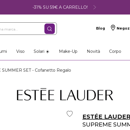
-31% SU 59€ A CARRELLO!
Blog
Negoz
umi
Viso
Solari ☀️
Make-Up
Novità
Corpo
SUMMER SET - Cofanetto Regalo
ESTÉE LAUDE
SUPREME SUMM