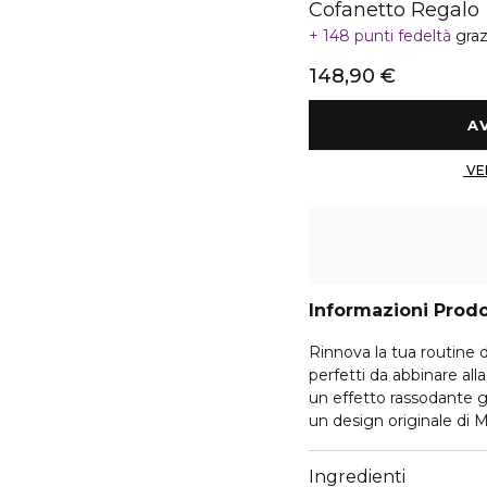
Cofanetto Regalo
148 punti fedeltà
graz
148,90 €
Informazioni Prod
Rinnova la tua routine d
perfetti da abbinare all
un effetto rassodante g
un design originale di M
dall’arte della stampa a 
Ingredienti