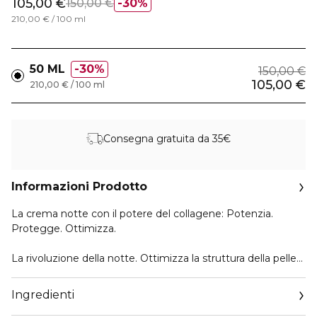
105,00 €
150,00 €
30%
210,00 € / 100 ml
50 ML
30%
150,00 €
105,00 €
210,00 € / 100 ml
Consegna gratuita da 35€
Informazioni Prodotto
La crema notte con il potere del collagene: Potenzia.
Protegge. Ottimizza.
La rivoluzione della notte. Ottimizza la struttura della pelle
con la Nuova Night Creme - potenziata dalla CollaNight-8™
- favorisce la produzione di collagene e protegge il
Ingredienti
collagene già esistente.