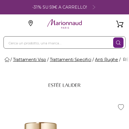
-31% SU 59€ A CARRELLO!
Trattamenti Viso
Trattamenti Specifici
Anti Rughe
REV