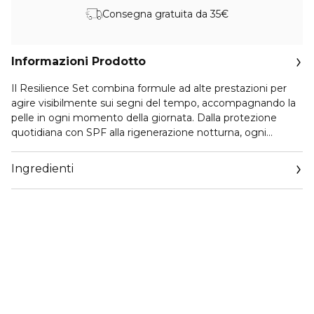
Consegna gratuita da 35€
Informazioni Prodotto
Il Resilience Set combina formule ad alte prestazioni per
agire visibilmente sui segni del tempo, accompagnando la
pelle in ogni momento della giornata. Dalla protezione
quotidiana con SPF alla rigenerazione notturna, ogni
prodotto lavora in sinergia per una pelle più tonica, levigata
e dall’aspetto rinnovato.
Ingredienti
Il cofanetto contiene:
Resilience Multi-Effect SPF15 50ml FORMATO VENDITA +
Perfectionist Pro Rapid Firm + Lift Serum 15ml FORMATO
VENDITA + Resilience Lift Overnight crema notte 15ml
FORMATO DELUXE + Resilience Multi-Effect Eye 5ml
FORMATO DELUXE + Pochette