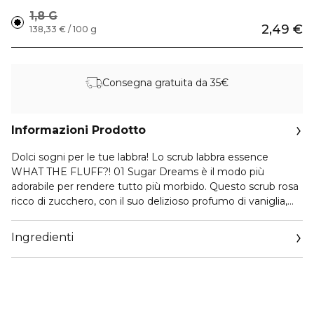
1,8 G
2,49 €
138,33 € / 100 g
Consegna gratuita da 35€
Informazioni Prodotto
Dolci sogni per le tue labbra! Lo scrub labbra essence
WHAT THE FLUFF?! 01 Sugar Dreams è il modo più
adorabile per rendere tutto più morbido. Questo scrub rosa
ricco di zucchero, con il suo delizioso profumo di vaniglia,
esfolia delicatamente le labbra lasciandole morbide e
pronte a risplendere. È il passaggio preparatorio perfetto
Ingredienti
prima di gloss o rossetto o semplicemente una coccola
divertente ogni volta che le tue labbra hanno bisogno di un
po’ d’amore. Perché chi non vorrebbe labbra dolci come
caramelle?