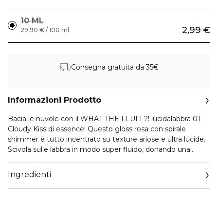
10 ML
2,99 €
29,90 € / 100 ml
Consegna gratuita da 35€
Informazioni Prodotto
Bacia le nuvole con il WHAT THE FLUFF?! lucidalabbra 01
Cloudy Kiss di essence! Questo gloss rosa con spirale
shimmer è tutto incentrato su texture ariose e ultra lucide.
Scivola sulle labbra in modo super fluido, donando una
luminosità morbida e brillante che scintilla come un raggio
di sole tra le nuvole. Indossalo da solo per un look dolce e
Ingredienti
da sogno, oppure applicalo sopra il tuo rossetto preferito
per un tocco di brillantezza extra.. Una sola passata e sarai
sulle nuvole!