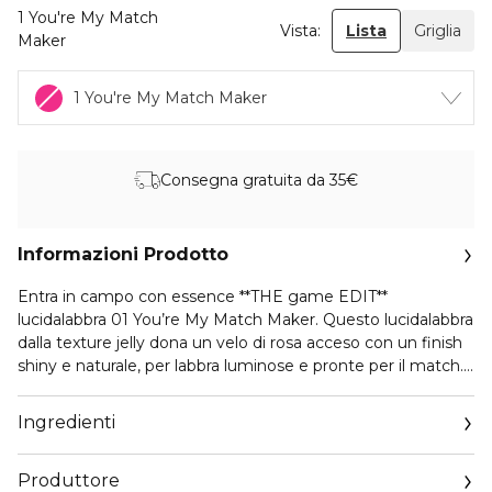
1 You're My Match
Vista:
Lista
Griglia
Maker
1 You're My Match Maker
Consegna gratuita da 35€
Informazioni Prodotto
Entra in campo con essence **THE game EDIT**
lucidalabbra 01 You’re My Match Maker. Questo lucidalabbra
dalla texture jelly dona un velo di rosa acceso con un finish
shiny e naturale, per labbra luminose e pronte per il match.
Il suo profumo di anguria rinvigorente dà un impulso
istantaneo all’umore, mentre il packaging ispirato al tennis
Ingredienti
con un charm rosa a pallina trasforma ogni ritocco in una
dichiarazione sporty e divertente. Aggancialo a borsa o
Produttore
portachiavi per averlo sempre con te, in campo e fuori.