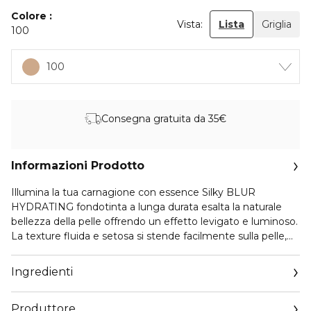
Colore
Vista:
Lista
Griglia
100
100
Consegna gratuita da 35€
Informazioni Prodotto
Illumina la tua carnagione con essence Silky BLUR
HYDRATING fondotinta a lunga durata esalta la naturale
bellezza della pelle offrendo un effetto levigato e luminoso.
La texture fluida e setosa si stende facilmente sulla pelle,
offrendo una coprenza media modulabile che attenua le
imperfezioni senza nascondere la naturale radiosità del viso.
Ingredienti
Arricchito con estratto di fico d’India, dona una sensazione
leggera e traspirante garantendo comfort a lunga durata
Produttore
per l’uso quotidiano. Pensato per chi desidera un finish