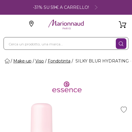
-31% SU 59€ A CARRELLO!
Make-up
Viso
Fondotinta
SILKY BLUR HYDRATING - F