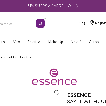
-31% SU 59€ A CARRELLO!
Blog
Negoz
umi
Viso
Solari ☀️
Make-Up
Novità
Corpo
ucidalabbra Jumbo
ESSENCE
SAY IT WITH JU