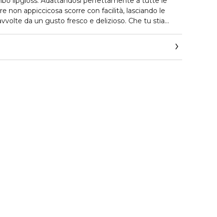
bo lipgloss. Adattandosi perfettamente a tutte le
ture non appiccicosa scorre con facilità, lasciando le
avvolte da un gusto fresco e delizioso. Che tu stia
e-up casual per un look di gruppo o semplicemente
ore juicy, questo lucidalabbra dona un finish scintillante
i secondi, in qualsiasi momento e ovunque.