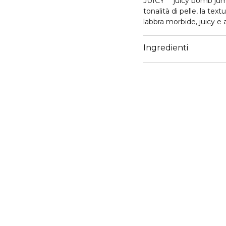
JUICY ** juicy bomb jum
tonalità di pelle, la tex
labbra morbide, juicy e 
completando il tuo mak
desideri un tocco di col
Ingredienti
effetto rugiada in poch