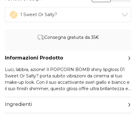
1 Sweet Or Salty?
Consegna gratuita da 35€
Informazioni Prodotto
Luci, labbra, azione! Il POPCORN BOMB shiny lipgloss 01
Sweet Or Salty? porta subito vibrazioni da cinema al tuo
make-up look. Con il suo accattivante swirl giallo e bianco e
il suo finish shimmer, questo gloss offre ultra brillantezza e
un tocco giocoso di personalità — il tutto con una
profumazione deliziosa. Che tu preferisca il dolce o il salato,
Ingredienti
questo gloss aggiunge il giusto tocco di brillantezza e
divertimento. La sua formula a coprenza media scivola
facilmente, lasciando le labbra lucide senza la sensazione
appiccicosa. In più, il topper al popcorn si abbina
perfettamente a qualsiasi JUICY BOMB gloss per un extra