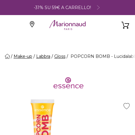
-31% SU 59€ A CARRELLO!
Make-up
Labbra
Gloss
POPCORN BOMB - Lucidalabb