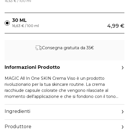
16,63 € / 100 ml
30 ML
4,99 €
16,63 € / 100 ml
Consegna gratuita da 35€
Informazioni Prodotto
MAGIC All In One SKIN Crema Viso è un prodotto
rivoluzionario per la tua skincare routine. La crema
racchiude capsule colorate che vengono rilasciate al
momento dell’applicazione e che si fondono con il tono
naturale della pelle. Grazie alla sua coprenza leggera, evita
l’effetto maschera e, grazie alle sue proprietà idratanti, dona
Ingredienti
un incarnato levigato in pochi secondi! La crema giorno ha
anche un SPF10.
Produttore