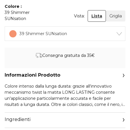
Colore
39 Shimmer
Vista:
Lista
Griglia
SUNsation
39 Shimmer SUNsation
Consegna gratuita da 35€
Informazioni Prodotto
Colore intenso dalla lunga durata: grazie all'innovativo
meccanismo twist la matita LONG LASTING consente
un'applicazione particolarmente accurata e facile per
risultati a lunga durata. Oltre ai colori classici, come il nero, il
marrone e il grigio scuro, è ora disponibile anche in tonalità
di tendenza come il blu, il verde e altri colori shimmer.
Ingredienti