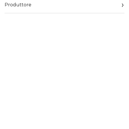
Produttore
Email
info@cosnova.com