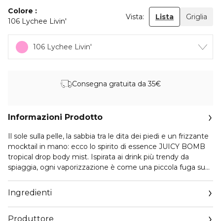
Colore
Vista:
Lista
Griglia
106 Lychee Livin'
106 Lychee Livin'
Consegna gratuita da 35€
Informazioni Prodotto
Il sole sulla pelle, la sabbia tra le dita dei piedi e un frizzante
mocktail in mano: ecco lo spirito di essence JUICY BOMB
tropical drop body mist. Ispirata ai drink più trendy da
spiaggia, ogni vaporizzazione è come una piccola fuga su
un’isola. Fresco, vivace e pieno di energia estiva, è il tocco
finale perfetto per giornate spensierate, pelle luminosa e
Ingredienti
momenti feel-good ovunque tu sia.
Produttore
Formato 100ml