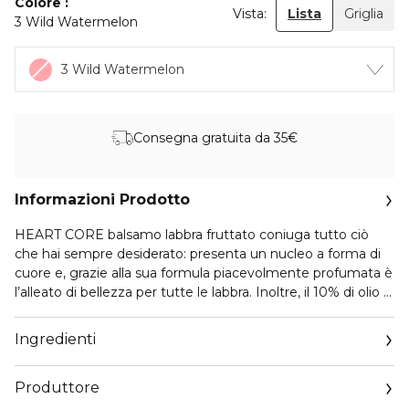
Colore
Vista:
Lista
Griglia
3 Wild Watermelon
3 Wild Watermelon
Consegna gratuita da 35€
Informazioni Prodotto
HEART CORE balsamo labbra fruttato coniuga tutto ciò
che hai sempre desiderato: presenta un nucleo a forma di
cuore e, grazie alla sua formula piacevolmente profumata è
l’alleato di bellezza per tutte le labbra. Inoltre, il 10% di olio di
mandorle dolci idrata le labbra e la texture morbida dalla
coprenza leggera dona un colore delicato e scintillante,
Ingredienti
perfetto per un ritocco veloce in movimento.
Produttore