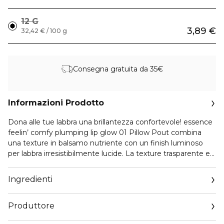
12 G
3,89 €
32,42 € / 100 g
Consegna gratuita da 35€
Informazioni Prodotto
Dona alle tue labbra una brillantezza confortevole! essence
feelin’ comfy plumping lip glow 01 Pillow Pout combina
una texture in balsamo nutriente con un finish luminoso
per labbra irresistibilmente lucide. La texture trasparente e
brillante fa risplendere le tue labbra aggiungendo un tocco
di luce. Arricchito con acido ialuronico, coccola le tue labbra
Ingredienti
lasciandole più piene e levigate. Il pratico formato stick lo
rende rapido e semplice da applicare, donandoti un aspetto
Produttore
radioso e volumizzato in qualsiasi momento e ovunque tu
sia.