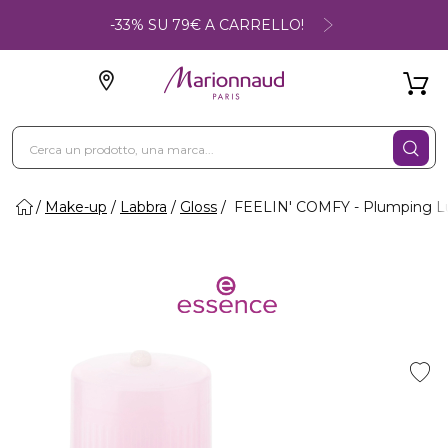
-33% SU 79€ A CARRELLO!
Make-up
Labbra
Gloss
FEELIN' COMFY - Plumping Lu