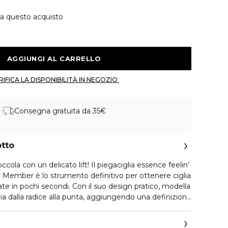
 a questo acquisto
 AGGIUNGI AL CARRELLO 
 VERIFICA LA DISPONIBILITÀ IN NEGOZIO 
Consegna gratuita da 35€
otto
occola con un delicato lift! Il piegaciglia essence feelin’
 Member è lo strumento definitivo per ottenere ciglia
e in pochi secondi. Con il suo design pratico, modella
ia dalla radice alla punta, aggiungendo una definizione
 strumento è dotato di un cuscino in silicone di
pre pronto per l’incurvatura perfetta. In più, la