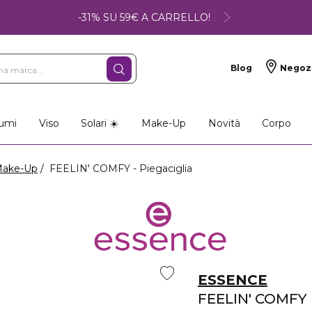
-31% SU 59€ A CARRELLO!
Blog
Negoz
umi
Viso
Solari ☀️
Make-Up
Novità
Corpo
Make-Up
FEELIN' COMFY - Piegaciglia
ESSENCE
FEELIN' COMFY