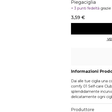
Piegaciglia
3 punti fedeltà
grazie
3,59 €
Informazioni Prod
Dai alle tue ciglia una c
comfy 01 Self-care Club
splendidamente incurvat
delicatamente ogni cigl
che apre lo sguardo. Lo
ricambio, quindi sei sem
Produttore